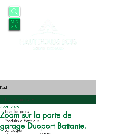
ME
NU
Accueil
Entreprise
Services
Contact
Blog
Offres d'emplois
Post
Tous les posts
7 oct. 2025
Tous les posts
Zoom sur la porte de
Produits d'Extérieur
garage Duoport Battante.
Bardages