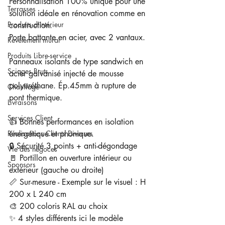
Personnalisation 100% unique pour une 
Terrasses
solution idéale en rénovation comme en 
Produits d'Intérieur
construction.
Porte battante en acier, avec 2 vantaux. 
Revêtement mural
Produits Libre-service
Panneaux isolants de type sandwich en 
Sciages Bruts
acier galvanisé injecté de mousse 
polyuréthane. Ép.45mm à rupture de 
Chauffage
pont thermique.
Livraisons
Services Client
👍 Bonnes performances en isolation 
Réalisations Clients Diverses
énergétique et phonique.
🔒 Sécurité 3 points + anti-dégondage
Vie des négoces
🚪 Portillon en ouverture intérieur ou 
Sponsors
extérieur (gauche ou droite)
📏 Sur-mesure - Exemple sur le visuel : H 
200 x L 240 cm
🎨 200 coloris RAL au choix 
✨ 4 styles différents ici le modèle 