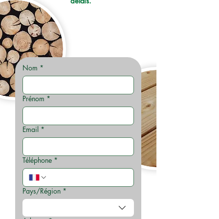
délais.
Nom
*
Prénom
*
Email
*
Téléphone
*
Pays/Région
*
Adresse multiligne