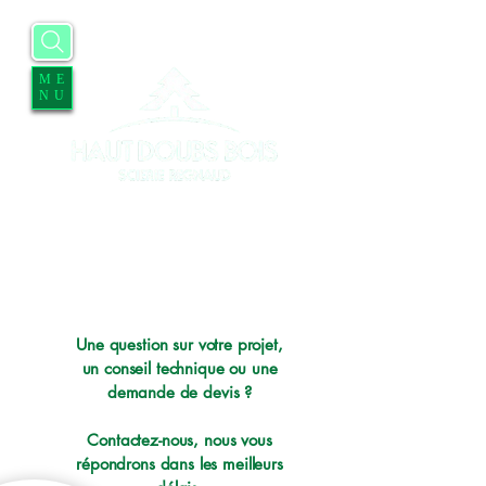
ME
NU
Accueil
Entreprise
Services
Contact
Blog
Offres d'emplois
Une question sur votre projet,
un conseil technique ou une
demande de devis ?
Contactez-no
us, nous vous
répondrons dans les meilleurs