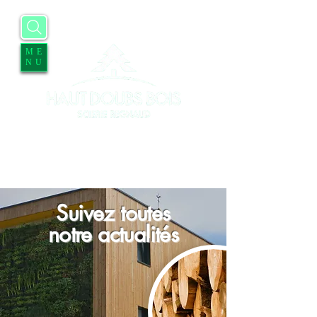
ME
NU
Accueil
Entreprise
Services
Contact
Blog
Offres d'emplois
Suivez toutes
notre actualités