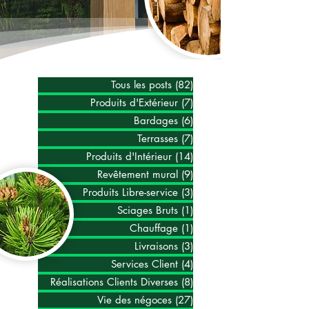
Tous les posts
(82)
82 posts
Produits d'Extérieur
(7)
7 posts
Bardages
(6)
6 posts
Terrasses
(7)
7 posts
Produits d'Intérieur
(14)
14 posts
Revêtement mural
(9)
9 posts
Produits Libre-service
(3)
3 posts
Sciages Bruts
(1)
1 post
Chauffage
(1)
1 post
Livraisons
(3)
3 posts
Services Client
(4)
4 posts
Réalisations Clients Diverses
(8)
8 posts
Vie des négoces
(27)
27 posts