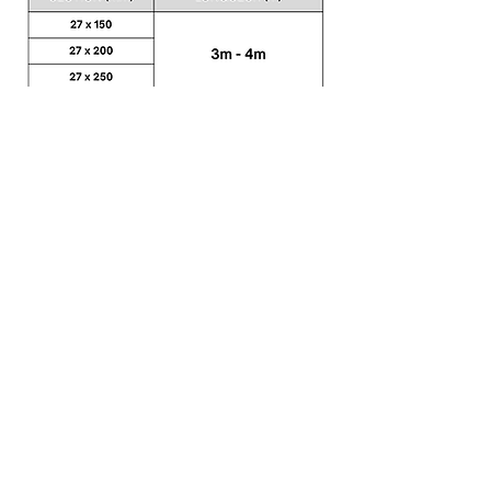
En stock ou sur commande, délais et devis, consulter nos
agences.
Section en Douglas Non Traité