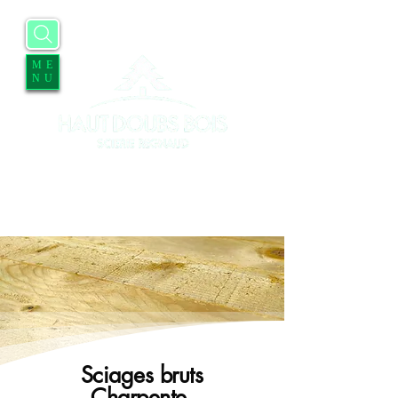
ME
NU
Accueil
Entreprise
Services
Contact
Blog
Offres d'emplois
Sciages bruts
Charpente