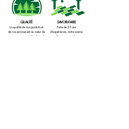
QUALITÉ
SAVOIR-FAIRE
La qualité de nos produits et
Forte de 53 ans
de nos services est au cœur de
d'expérience, notre scierie
nos engagements. Nos bois de
cultive un savoir-faire
charpente proviennent des
transmis de génération en
forêts du Haut Doubs et du
génération au service de
Haut Jura. Nous sommes
nos clients et du
certifiés Bois de France.
développement constant de
notre entreprise.
DISPONIBILITÉ
EFFICACITÉ
Un large stock de bois et de
Une équipe de
dérivés, directement issus de
professionnels à votre
notre scierie, ainsi qu'une
écoute saura vous conseiller
gamme complète de produits
et vous guider au mieux