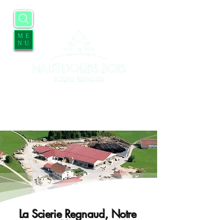
ME
NU
Accueil
Entreprise
Services
Contact
Blog
Offres d'emplois
La Scierie Regnaud, Notre