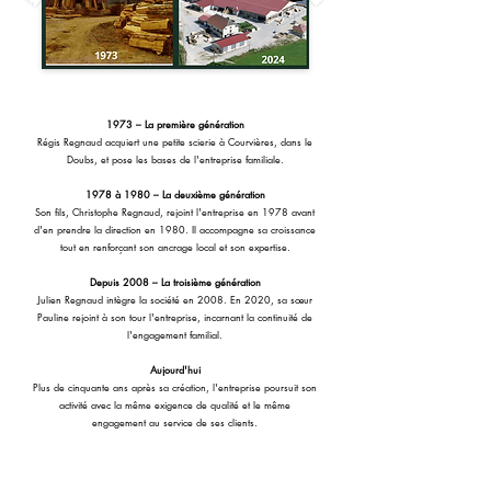
1973 – La première génération
Régis Regnaud acquiert une petite scierie à Courvières, dans le
Doubs, et pose les bases de l'entreprise familiale.
1978 à 1980 – La deuxième génération
Son fils, Christophe Regnaud, rejoint l'entreprise en 1978 avant
d'en prendre la direction en 1980. Il accompagne sa croissance
tout en renforçant son ancrage local et son expertise.
Depuis 2008 – La troisième génération
Julien Regnaud intègre la société en 2008. En 2020, sa sœur
Pauline rejoint à son tour l'entreprise, incarnant la continuité de
l'engagement familial.
Aujourd'hui
Plus de cinquante ans après sa création, l'entreprise poursuit son
activité avec la même exigence de qualité et le même
engagement au service de ses clients.