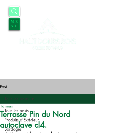
ME
NU
Accueil
Entreprise
Services
Contact
Blog
Offres d'emplois
Post
Tous les posts
16 mars
Tous les posts
Terrasse Pin du Nord
Produits d'Extérieur
autoclave cl4.
Bardages