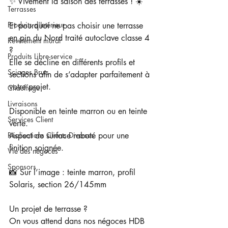
✨ Vivement la saison des terrasses ! ☀️
Terrasses
Produits d'Intérieur
Et pourquoi ne pas choisir une terrasse 
en pin du Nord traité autoclave classe 4 
Revêtement mural
?
Produits Libre-service
Elle se décline en différents profils et 
Sciages Bruts
sections afin de s’adapter parfaitement à 
votre projet.
Chauffage
Livraisons
Disponible en teinte marron ou en teinte 
Services Client
verte.
Réalisations Clients Diverses
Aspect de surface raboté pour une 
finition soignée.
Vie des négoces
Sponsors
📸 Sur l’image : teinte marron, profil 
Solaris, section 26/145mm
Un projet de terrasse ?
On vous attend dans nos négoces HDB 