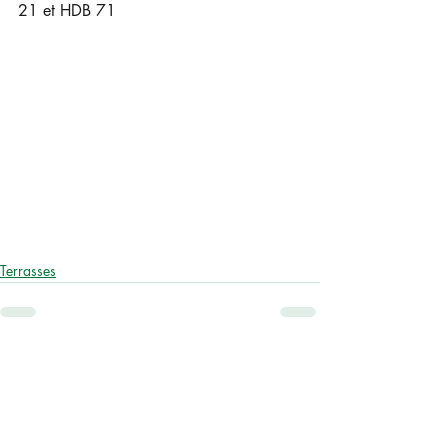
21 et HDB 71
Terrasses
Posts similaires
Voir tout