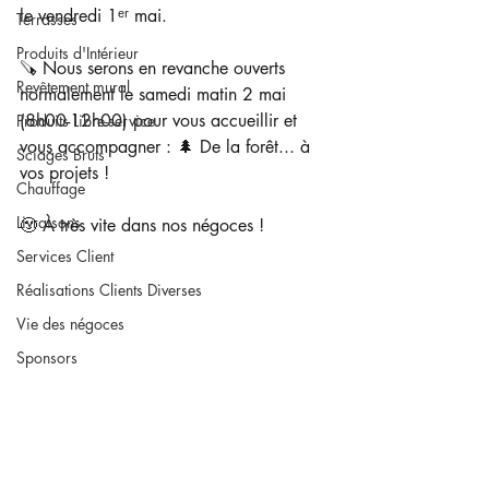
le vendredi 1ᵉʳ mai.
Terrasses
Produits d'Intérieur
🪚 Nous serons en revanche ouverts 
Revêtement mural
normalement le samedi matin 2 mai 
(8h00-12h00) pour vous accueillir et 
Produits Libre-service
vous accompagner : 🌲 De la forêt... à 
Sciages Bruts
vos projets !
Chauffage
Livraisons
🙂 À très vite dans nos négoces ! 
Services Client
Réalisations Clients Diverses
Vie des négoces
Sponsors