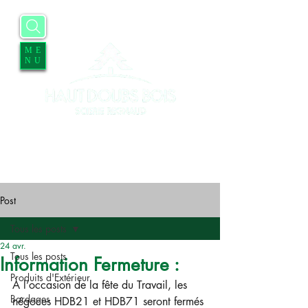
ME
NU
Accueil
Entreprise
Services
Contact
Blog
Offres d'emplois
Post
Tous les posts
24 avr.
Tous les posts
Information Fermeture :
Produits d'Extérieur
À l’occasion de la fête du Travail, les 
Bardages
négoces HDB21 et HDB71 seront fermés 