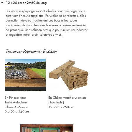
12 x 20 cm en 2m60 de long
Les traverses paysagères sont idéales pour aménager votre
extérieur en toute simplicité. Polyvalentes et robustes, elles
permettent de créer facilement des bacs à fleurs, des
jardinières, des marches, des bordures ou même un terrain
de pétanque. Une solution pratique pour structurer, décorer
et organiser votre jardin selon vos envies.
Traverses Paysagères Gedibois
En Pin maritime
En Chêne massif brut et scié
Traité Autoclave
( bois frais )
Classe 4 Marron
12 x 20 x 260 cm
9 × 20 × 240 cm