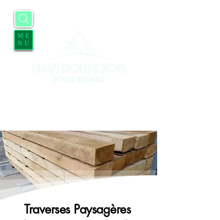
ME
NU
Accueil
Entreprise
Services
Contact
Blog
Offres d'emplois
Traverses Paysagères