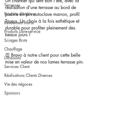
Un chantier qui sent bon l'été, avec la 
Terrasses
réalisation d'une terrasse au bord de 
Produits d'Intérieur
piscine en pin autoclave marron, profil 
Taurus. Un choix à la fois esthétique et 
Revêtement mural
durable pour profiter pleinement des 
Produits Libre-service
beaux jours ! 
Sciages Bruts
Chauffage
👏 Bravo à notre client pour cette belle 
Livraisons
mise en valeur de nos lames terrasse pin.
Services Client
Réalisations Clients Diverses
Vie des négoces
Sponsors