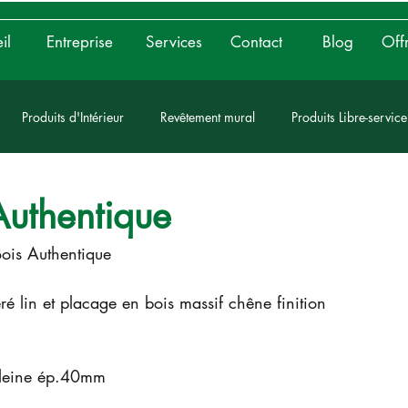
il
Entreprise
Services
Contact
Blog
Produits d'Intérieur
Revêtement mural
Produits Libre-service
t
Réalisations Clients Diverses
Vie des négoces
Sponsor
 Authentique
Bois Authentique 
lin et placage en bois massif chêne finition 
 pleine ép.40mm