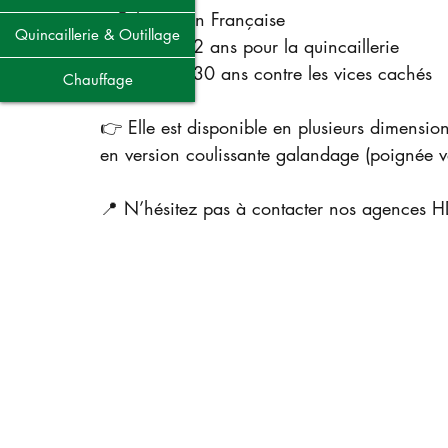
🔹Fabrication Française
Quincaillerie & Outillage
🔹Garantie 2 ans pour la quincaillerie 
🔹Garantie 30 ans contre les vices cachés 
Chauffage
👉 Elle est disponible en plusieurs dimension
en version coulissante galandage (poignée v
📍 N’hésitez pas à contacter nos agences 