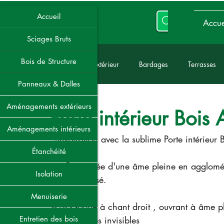
Accueil
Accue
Sciages Bruts
Bois de Structure
Tous les posts
Produits d'Extérieur
Bardages
Terrasses
Panneaux & Dalles
3 févr.
Sciages Bruts
Chauffage
Livraisons
Services Clien
Aménagements extérieurs
Porte intérieur Bois
Aménagements intérieurs
✨Inspiration avec la sublime Porte intérieur 
Étanchéité
👉 Composée d'une âme pleine en aggloméré 
Isolation
naturel brossé.
Menuiserie
🔹Bloc-porte à chant droit , ouvrant à âme
Entretien des bois
🔹Charnières invisibles