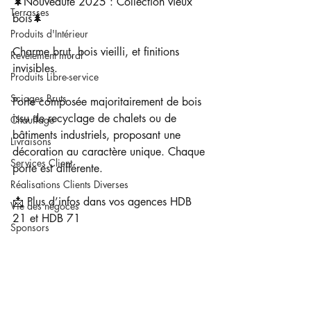
🌲Nouveauté 2025 : Collection vieux 
Terrasses
bois🌲
Produits d'Intérieur
Charme brut, bois vieilli, et finitions 
Revêtement mural
invisibles.
Produits Libre-service
Sciages Bruts
Porte composée majoritairement de bois 
issu de recyclage de chalets ou de 
Chauffage
bâtiments industriels, proposant une 
Livraisons
décoration au caractère unique. Chaque 
Services Client
porte est différente.
Réalisations Clients Diverses
📩 Plus d’infos dans vos agences HDB 
Vie des négoces
21 et HDB 71
Sponsors