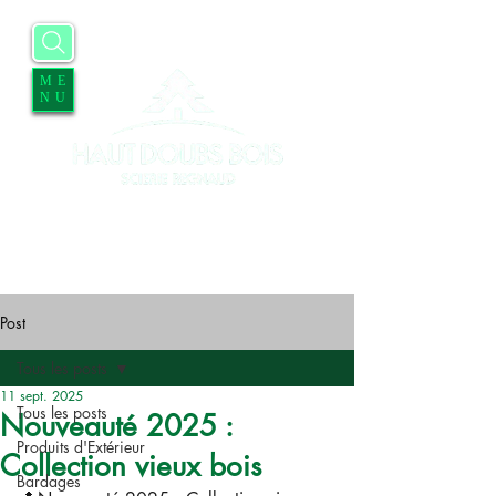
ME
NU
Accueil
Entreprise
Services
Contact
Blog
Offres d'emplois
Post
Tous les posts
11 sept. 2025
Tous les posts
Nouveauté 2025 :
Produits d'Extérieur
Collection vieux bois
Bardages