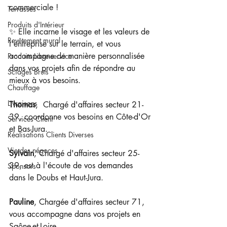
commerciale ! 
Terrasses
Produits d'Intérieur
✨ Elle incarne le visage et les valeurs de 
Revêtement mural
l'entreprise sur le terrain, et vous 
accompagne de manière personnalisée 
Produits Libre-service
dans vos projets afin de répondre au 
Sciages Bruts
mieux à vos besoins.
Chauffage
Livraisons
Thomas
,  Chargé d'affaires secteur 21-
39, coordonne vos besoins en Côte-d'Or 
Services Client
et Bas-Jura.
Réalisations Clients Diverses
Vie des négoces
Sylvain
, Chargé d'affaires secteur 25-
39, est à l'écoute de vos demandes 
Sponsors
dans le Doubs et Haut-Jura.
Pauline
, Chargée d'affaires secteur 71, 
vous accompagne dans vos projets en 
Saône-et-Loire.