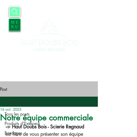
ME
NU
Accueil
Entreprise
Services
Contact
Blog
Offres d'emplois
Post
Tous les posts
16 oct. 2025
Tous les posts
Notre équipe commerciale
Produits d'Extérieur
📣 
Haut Doubs Bois - Scierie Regnaud
Bardages
est fière de vous présenter son équipe 