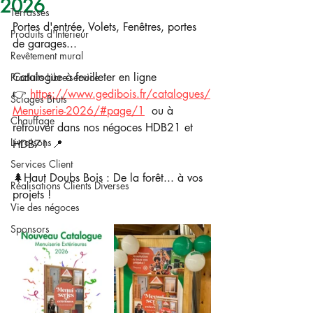
2026
Terrasses
Portes d'entrée, Volets, Fenêtres, portes 
Produits d'Intérieur
de garages...
Revêtement mural
Catalogue à feuilleter en ligne 
Produits Libre-service
👉 
https://www.gedibois.fr/catalogues/
Sciages Bruts
Menuiserie-2026/#page/1
ou
 à 
Chauffage
retrouver dans nos négoces HDB21 et 
Livraisons
HDB71 📍
Services Client
🌲Haut Doubs Bois : De la forêt... à vos 
Réalisations Clients Diverses
projets !
Vie des négoces
Sponsors