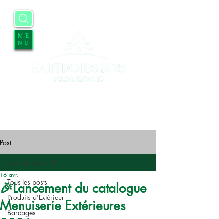
ME
NU
Accueil
Entreprise
Services
Contact
Blog
Offres d'emplois
Post
Tous les posts
16 avr.
Tous les posts
🎉Lancement du catalogue
Produits d'Extérieur
Menuiserie Extérieures
Bardages